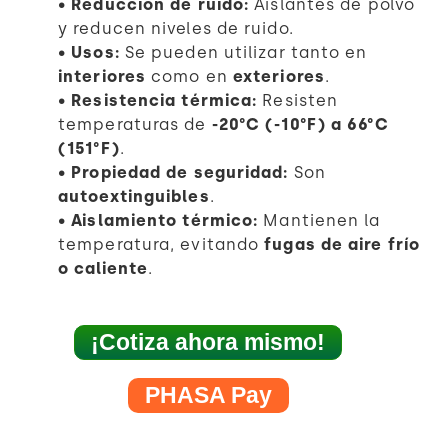
•
Reducción de ruido:
Aislantes de polvo
y reducen niveles de ruido.
•
Usos:
Se pueden utilizar tanto en
interiores
como en
exteriores
.
•
Resistencia térmica:
Resisten
temperaturas de
-20°C (-10°F) a 66°C
(151°F)
.
•
Propiedad de seguridad:
Son
autoextinguibles
.
•
Aislamiento térmico:
Mantienen la
temperatura, evitando
fugas de aire frío
o caliente
.
¡Cotiza ahora mismo!
PHASA Pay