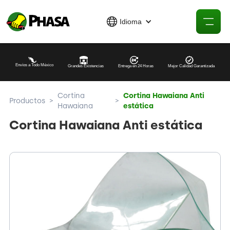
Idioma
Envíos a Todo México
Grandes Existencias
Entrega en 24 Horas
Mejor Calidad Garantizada
Cortina
Cortina Hawaiana Anti
Productos
>
>
Hawaiana
estática
Cortina Hawaiana Anti estática