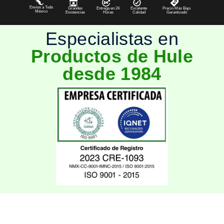
Envíos a Todo
Grandes
Entrega en 24
Excelente
Precio Más Bajo
México
Existencias
Horas
Calidad
Garantizado
Especialistas en
Productos de Hule
desde 1984