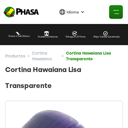
Idioma
Envíos a Todo México
Grandes Existencias
Entrega en 24 Horas
Mejor Calidad Garantizada
Cortina
Cortina Hawaiana Lisa
Productos
>
>
Hawaiana
Transparente
Cortina Hawaiana Lisa
Transparente