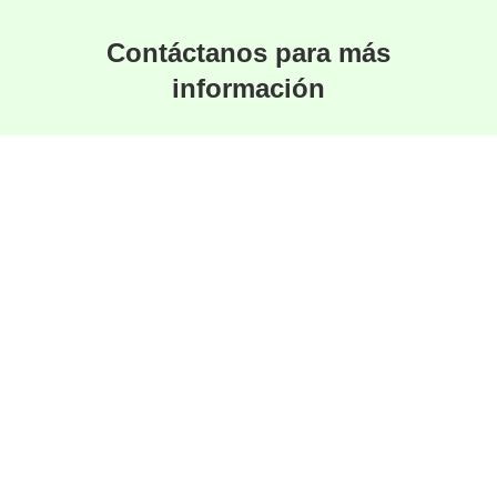
Contáctanos para más
información
Estamos aquí para responder tus preguntas y
ayudarte a encontrar la solución perfecta.
Hablar por Whatsapp
Especialistas en
Productos de Hule
desde 1984