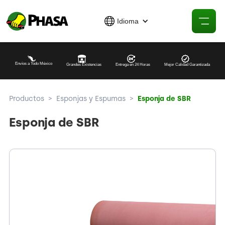
Idioma
Envíos a Todo México
Grandes Existencias
Entrega en 24 Horas
Mejor Calidad Garantizada
Productos
>
Esponjas y Espumas
>
Esponja de SBR
Esponja de SBR