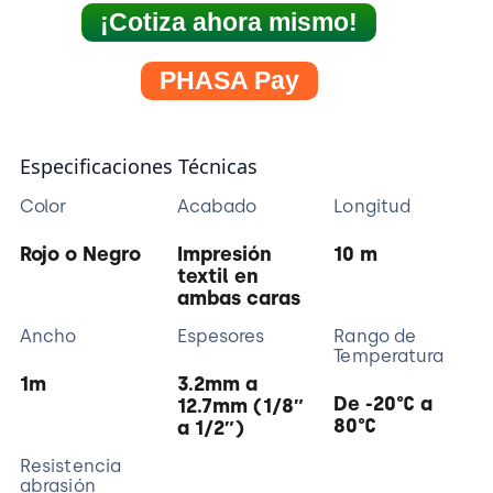
¡Cotiza ahora mismo!
PHASA Pay
Especificaciones Técnicas
Color
Acabado
Longitud
Rojo o Negro
Impresión
10 m
textil en
ambas caras
Ancho
Espesores
Rango de
Temperatura
1m
3.2mm a
De -20°C a
12.7mm (1/8″
80°C
a 1/2″)
Resistencia
abrasión