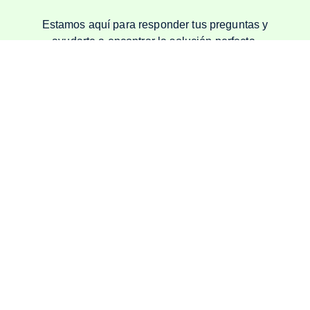
Estamos aquí para responder tus preguntas y
ayudarte a encontrar la solución perfecta.
Hablar por Whatsapp
Especialistas en
Productos de Hule
desde 1984