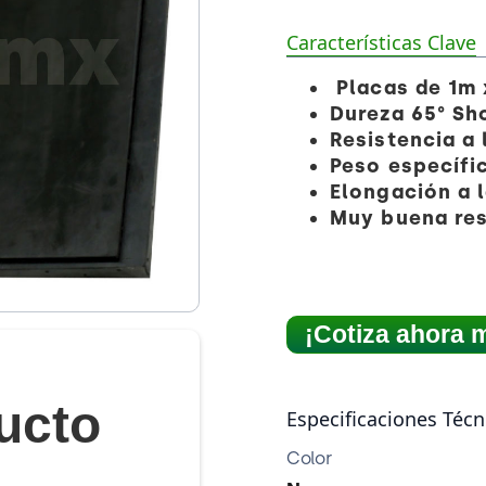
Características Clave
Placas de 1m 
Dureza 65° Sh
Resistencia a 
Peso específi
Elongación a 
Muy buena resi
¡Cotiza ahora 
ucto
Especificaciones Técn
Color