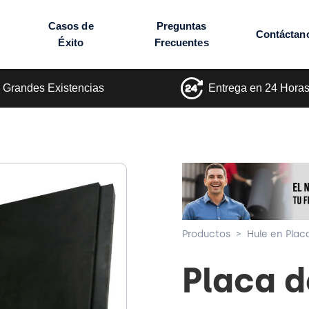
Casos de
Preguntas
Contáctan
Éxito
Frecuentes
Grandes Existencias
Entrega en 24 Hora
Productos
>
Hule en Plac
Placa 