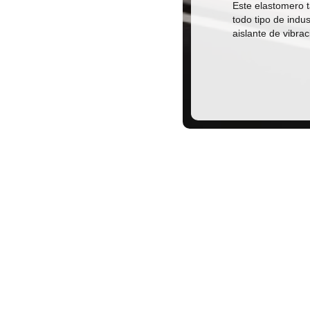
Este elastomero 
todo tipo de indu
aislante de vibra
anos para más inf