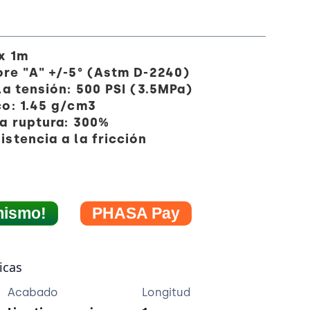
x 1m
ore "A" +/-5° (Astm D-2240)
la tensión: 500 PSI (3.5MPa)
co: 1.45 g/cm3
la ruptura: 300%
stencia a la fricción
mismo!
PHASA Pay
icas
Acabado
Longitud