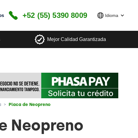
+52 (55) 5390 8009
os
Idioma
s
Mejor Calidad Garantizada
a
>
Placa de Neopreno
de Neopreno