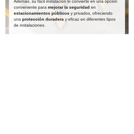
Además, su fácil instalación lo convierte en una opción
conveniente para
mejorar la seguridad
en
estacionamientos públicos
y privados, ofreciendo
una
protección duradera
y eficaz en diferentes tipos
de instalaciones.
Contáctanos para más
información
Estamos aquí para responder tus preguntas y
ayudarte a encontrar la solución perfecta.
Hablar por Whatsapp