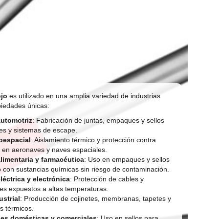
ojo
es utilizado en una amplia variedad de industrias
piedades únicas:
automotriz
: Fabricación de juntas, empaques y sellos
es y sistemas de escape.
oespacial
: Aislamiento térmico y protección contra
s en aeronaves y naves espaciales.
alimentaria y farmacéutica
: Uso en empaques y sellos
 con sustancias químicas sin riesgo de contaminación.
léctrica y electrónica
: Protección de cables y
s expuestos a altas temperaturas.
ustrial
: Producción de cojinetes, membranas, tapetes y
s térmicos.
nes domésticas y comerciales
: Uso en sellos para