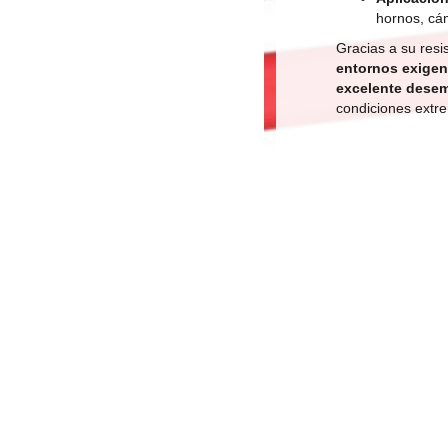
hornos, cám
Gracias a su resi
entornos exigen
excelente dese
condiciones extr
anos para más inf