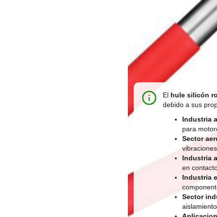
El
hule silicón r
debido a sus pro
Industria 
para motor
Sector aer
vibracione
Industria 
en contacto
Industria e
componente
Sector ind
aislamiento
Aplicacio