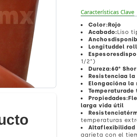
Características Clave
Color:Rojo
Acabado:
Liso t
Anchosdisponib
Longituddel rol
Espesoresdispo
1/2”)
Dureza:60° Shor
Resistenciaa la
Elongacióna la 
Temperaturade 
Propiedades:Fle
larga vida útil
Resistenciatér
ucto
temperaturas extr
Altaflexibilidad
agrieta con el tie