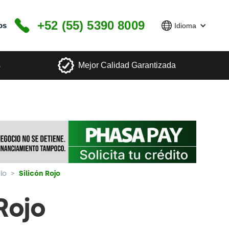
+52 (55) 5390 8009
os
Idioma
s
Mejor Calidad Garantizada
llo
>
Silicón Rojo
Rojo