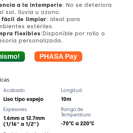
encia a la intemperie
: No se deteriora
l sol, lluvia u ozono.
 fácil de limpiar
: Ideal para
bientes estériles.
pra flexibles
:Disponible por rollo o
esoría personalizada.
mismo!
PHASA Pay
icas
Acabado
Longitud
Liso tipo espejo
10m
Espesores
Rango de
Temperatura
1.6mm a 12.7mm
-70°C a 220°C
(1/16″ a 1/2″)