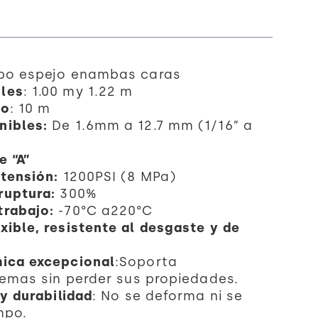
ipo espejo enambas caras
les
: 1.00 my 1.22 m
lo
: 10 m
nibles:
De 1.6mm a 12.7 mm (1/16” a
e “A”
 tensión:
1200PSI (8 MPa)
ruptura:
300%
trabajo:
-70°C a220°C
xible, resistente al desgaste y de
mica excepcional
:Soporta
emas sin perder sus propiedades.
 y durabilidad
: No se deforma ni se
mpo.