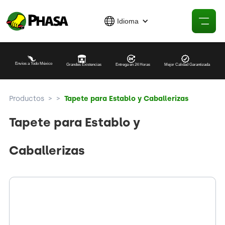
Idioma
Envíos a Todo México
Grandes Existencias
Entrega en 24 Horas
Mejor Calidad Garantizada
Productos
>
>
Tapete para Establo y Caballerizas
Tapete para Establo y
Caballerizas