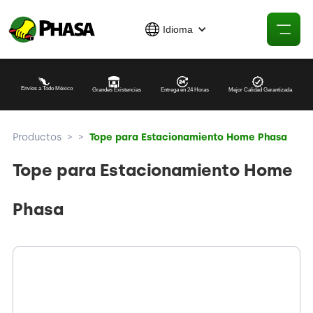
Idioma
Envíos a Todo México
Grandes Existencias
Entrega en 24 Horas
Mejor Calidad Garantizada
Productos
>
>
Tope para Estacionamiento Home Phasa
Tope para Estacionamiento Home
Phasa