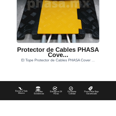
Protector de Cables PHASA
Cove...
El Tope Protector de Cables PHASA Cover ...
Envíos a Todo
Grandes
Entrega en 24
Excelente
Precio Más Bajo
México
Existencias
Horas
Calidad
Garantizado