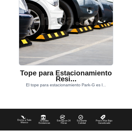
Tope para Estacionamiento
Resi...
El tope para estacionamiento Park-G es l...
Envíos a Todo
Grandes
Entrega en 24
Excelente
Precio Más Bajo
México
Existencias
Horas
Calidad
Garantizado