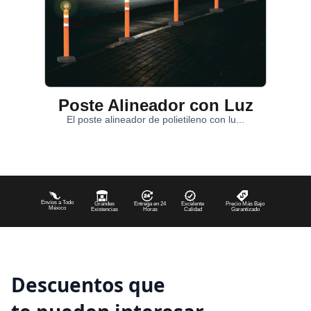
Poste Alineador con Luz
El poste alineador de polietileno con lu...
Envíos a Todo
Grandes
Entrega en 24
Excelente
Precio Más Bajo
México
Existencias
Horas
Calidad
Garantizado
Descuentos que